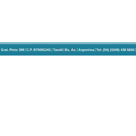
Gral. Pinto 399
C.P. B7000GHG
Tandil
Bs. As.
Argentina
Tel: (54) (0249) 438 5600