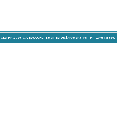
Gral. Pinto 399
C.P. B7000GHG
Tandil
Bs. As.
Argentina
Tel: (54) (0249) 438 5600