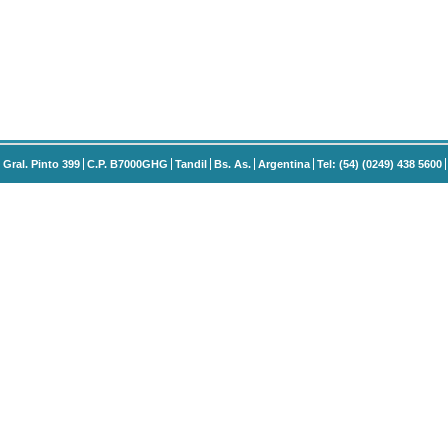
Gral. Pinto 399
C.P. B7000GHG
Tandil
Bs. As.
Argentina
Tel: (54) (0249) 438 5600