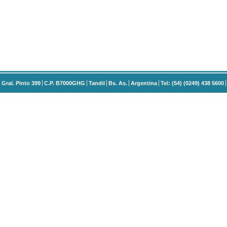
Gral. Pinto 399
C.P. B7000GHG
Tandil
Bs. As.
Argentina
Tel: (54) (0249) 438 5600