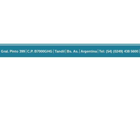
Gral. Pinto 399
C.P. B7000GHG
Tandil
Bs. As.
Argentina
Tel: (54) (0249) 438 5600