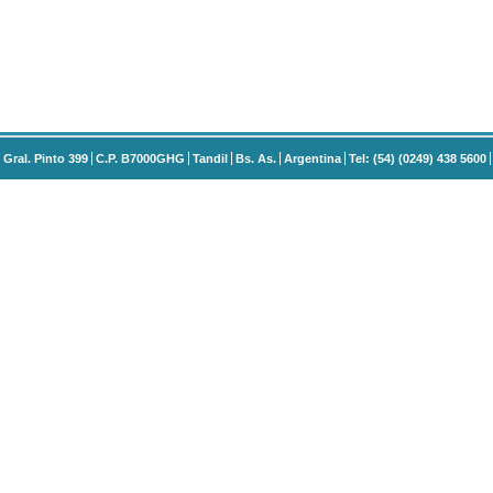
Gral. Pinto 399
C.P. B7000GHG
Tandil
Bs. As.
Argentina
Tel: (54) (0249) 438 5600