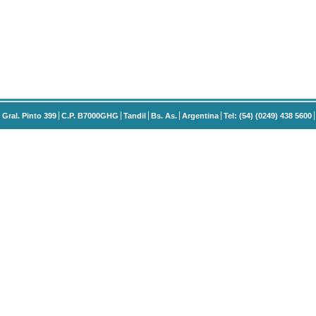
Gral. Pinto 399
C.P. B7000GHG
Tandil
Bs. As.
Argentina
Tel: (54) (0249) 438 5600