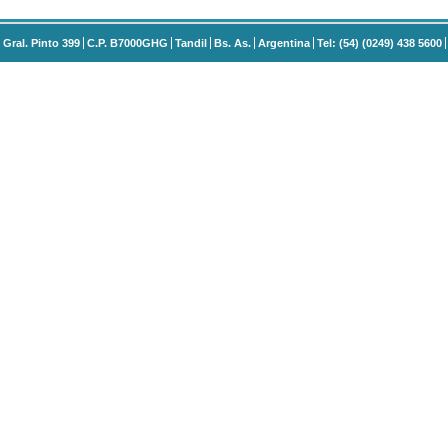
Gral. Pinto 399
C.P. B7000GHG
Tandil
Bs. As.
Argentina
Tel: (54) (0249) 438 5600