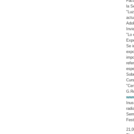
Facu
la S
"Luz
actu
Adol
Invi
"Lo 
Expo
Se i
expo
impo
refe
espe
Sobr
Curs
"Cen
G.Ro
www
Inus
radi
Semi
Fest
21,0