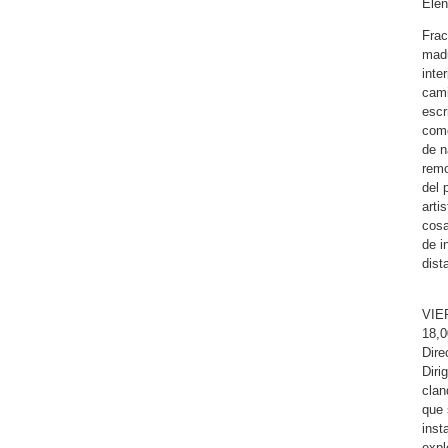
Elen
Frac
madu
inte
cami
escr
como
de n
remo
del 
arti
cosa
de i
dist
VIE
18,
Dire
Diri
clan
que 
inst
expl