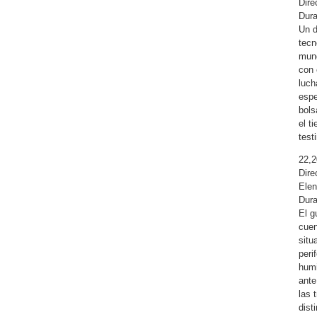
Dire
Dura
Un d
tecn
mund
con 
luch
espe
bols
el t
test
22,2
Dire
Elen
Dura
El g
cuen
situ
peri
humi
ante
las 
dist