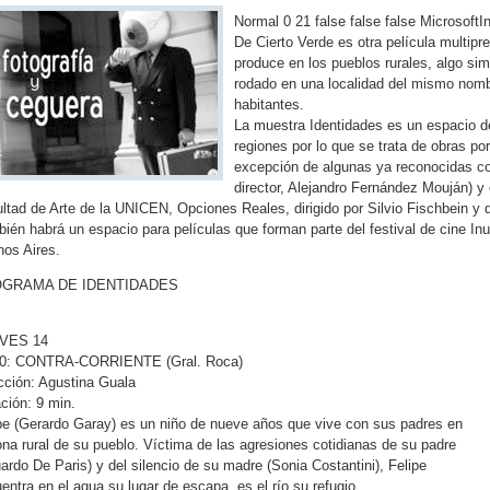
Normal 0 21 false false false MicrosoftIn
De Cierto Verde es otra película multip
produce en los pueblos rurales, algo sim
rodado en una localidad del mismo nombre
habitantes.
La muestra Identidades es un espacio de
regiones por lo que se trata de obras por
excepción de algunas ya reconocidas c
director, Alejandro Fernández Mouján) y 
ltad de Arte de la UNICEN, Opciones Reales, dirigido por Silvio Fischbein y q
ién habrá un espacio para películas que forman parte del festival de cine In
os Aires.
GRAMA DE IDENTIDADES
VES 14
00: CONTRA-CORRIENTE (Gral. Roca)
cción: Agustina Guala
ción: 9 min.
pe (Gerardo Garay) es un niño de nueve años que vive con sus padres en
ona rural de su pueblo. Víctima de las agresiones cotidianas de su padre
ardo De Paris) y del silencio de su madre (Sonia Costantini), Felipe
entra en el agua su lugar de escapa, es el río su refugio.