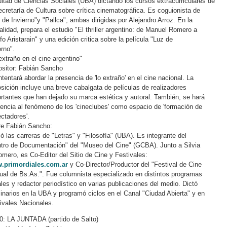
ltad de Ciencias Sociales (UBA) dictando los cursos extracurriculares de
ecretaría de Cultura sobre crítica cinematográfica. Es coguionista de
 de Invierno"y "Pallca", ambas dirigidas por Alejandro Arroz. En la
alidad, prepara el estudio "El thriller argentino: de Manuel Romero a
fo Aristarain" y una edición critica sobre la película "Luz de
erno".
extraño en el cine argentino"
sitor: Fabián Sancho
ntentará abordar la presencia de 'lo extraño' en el cine nacional. La
sición incluye una breve cabalgata de películas de realizadores
rtantes que han dejado su marca estética y autoral. También, se hará
rencia al fenómeno de los 'cineclubes' como espacio de 'formación de
ctadores'.
e Fabián Sancho:
ó las carreras de "Letras" y "Filosofía" (UBA). Es integrante del
tro de Documentación" del "Museo del Cine" (GCBA). Junto a Silvia
mero, es Co-Editor del Sitio de Cine y Festivales:
.primordiales.com.ar
y Co-Director/Productor del "Festival de Cine
ual de Bs.As.". Fue columnista especializado en distintos programas
ales y redactor periodístico en varias publicaciones del medio. Dictó
narios en la UBA y programó ciclos en el Canal "Ciudad Abierta" y en
ivales Nacionales.
0: LA JUNTADA (partido de Salto)