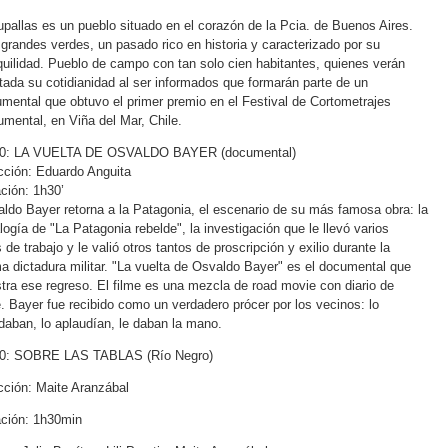
pallas es un pueblo situado en el corazón de la Pcia. de Buenos Aires.
grandes verdes, un pasado rico en historia y caracterizado por su
quilidad. Pueblo de campo con tan solo cien habitantes, quienes verán
tada su cotidianidad al ser informados que formarán parte de un
mental que obtuvo el primer premio en el Festival de Cortometrajes
mental, en Viña del Mar, Chile.
30: LA VUELTA DE OSVALDO BAYER (documental)
cción: Eduardo Anguita
ción: 1h30’
ldo Bayer retorna a la Patagonia, el escenario de su más famosa obra: la
alogía de "La Patagonia rebelde", la investigación que le llevó varios
 de trabajo y le valió otros tantos de proscripción y exilio durante la
ma dictadura militar. "La vuelta de Osvaldo Bayer" es el documental que
stra ese regreso. El filme es una mezcla de road movie con diario de
e. Bayer fue recibido como un verdadero prócer por los vecinos: lo
daban, lo aplaudían, le daban la mano.
00: SOBRE LAS TABLAS (Río Negro)
cción: Maite Aranzábal
ción: 1h30min