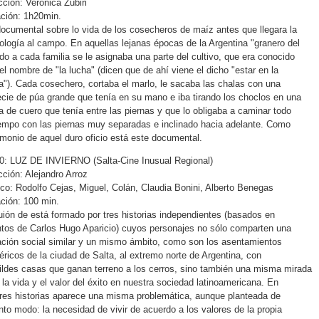
cción: Verónica Zubiri
ción: 1h20min.
ocumental sobre lo vida de los cosecheros de maíz antes que llegara la
ología al campo. En aquellas lejanas épocas de la Argentina "granero del
o a cada familia se le asignaba una parte del cultivo, que era conocido
el nombre de "la lucha" (dicen que de ahí viene el dicho "estar en la
a"). Cada cosechero, cortaba el marlo, le sacaba las chalas con una
cie de púa grande que tenía en su mano e iba tirando los choclos en una
a de cuero que tenía entre las piernas y que lo obligaba a caminar todo
iempo con las piernas muy separadas e inclinado hacia adelante. Como
imonio de aquel duro oficio está este documental.
0: LUZ DE INVIERNO (Salta-Cine Inusual Regional)
cción: Alejandro Arroz
co: Rodolfo Cejas, Miguel, Colán, Claudia Bonini, Alberto Benegas
ción: 100 min.
uión de está formado por tres historias independientes (basados en
tos de Carlos Hugo Aparicio) cuyos personajes no sólo comparten una
ación social similar y un mismo ámbito, como son los asentamientos
féricos de la ciudad de Salta, al extremo norte de Argentina, con
ldes casas que ganan terreno a los cerros, sino también una misma mirada
 la vida y el valor del éxito en nuestra sociedad latinoamericana. En
tres historias aparece una misma problemática, aunque planteada de
into modo: la necesidad de vivir de acuerdo a los valores de la propia