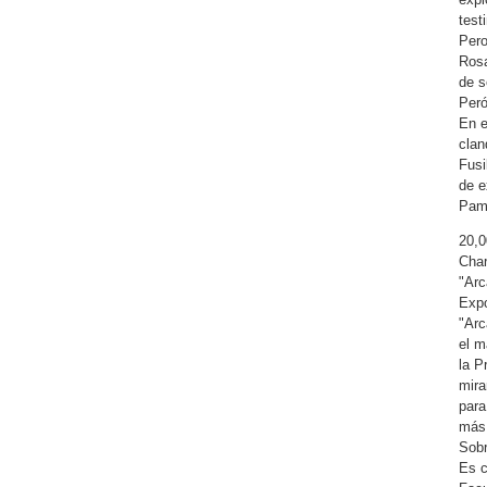
test
Pero
Rosa
de s
Peró
En e
clan
Fusi
de e
Pam
20,
Char
"Arc
Expo
"Arc
el m
la P
mira
para
más
Sobr
Es c