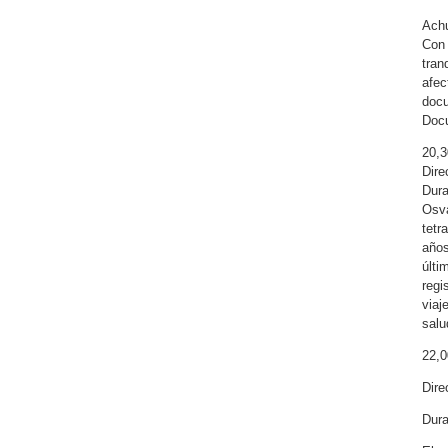
Achu
Con 
tran
afec
docu
Docu
20,
Dire
Dura
Osva
tetr
años
últi
regi
viaj
salu
22,
Dire
Dura