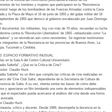
imonios de los hombres y mujeres que participaron en la “Resistencia
nista” luego de los bombardeos de las Fuerzas Armadas contra la Casa
da y la Plaza de Mayo el 16 de junio de 1955 y del golpe militar del 16
eptiembre de 1955 que derrocó al gobierno encabezado por Juan Domingo
n.
l documental, los militantes, hoy con más de 70 años, recuerdan su lucha
destina contra la “Revolución Libertadora” de 1955 –rebautizada como “La
ladora”- y se reivindican aún como resistentes. Se registran testimonios
x integrantes de la Resistencia en las provincias de Buenos Aires, La
pa, Tucumán y Córdoba.
00: ESPACIO FORMATIVO INUSUAL
las en la Sala A del Centro Cultural Universitario
adia Salteña": ¿Qué es la Crítica de Cine?
sitor: Claudio Huck
adia Salteña" es un libro que compila las críticas de cine realizadas en
arco del 'Cine Club Salta', dependiente de la Secretaría de Cultura de
rovincia de Salta. A su vez, intenta sentar las bases de cómo debe
rse y apreciarse un film brindando una serie de elementos indispensables
 que el espectador pueda acercarse al análisis del cine desde una forma
 avezada.
e Claudio Huck:
ineasta, crítico y docente. Desde 1999, desempeña la docencia en la