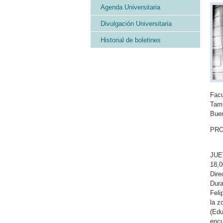
Agenda Universitaria
Divulgación Universitaria
Historial de boletines
Facu
Tamb
Buen
PRO
JUE
18,
Dire
Dura
Feli
la z
(Edu
encu