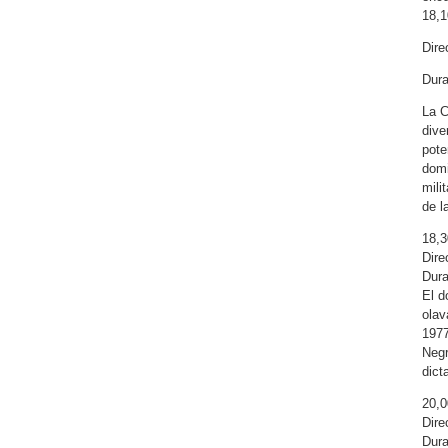
18,
Dire
Dura
La C
dive
pote
domi
mili
de l
18,3
Dire
Dura
El d
olav
1977
Negr
dict
20,0
Dire
Dura