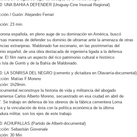
10: UNA BAHIA A DEFENDER (Uruguay-Cine Inusual Regional)
cción / Guión: Alejandro Ferrari
ción: 23 min.
orona española, en pleno auge de su dominación en América, buscó
rsas maneras de defender su dominio de ultramar ante la amenaza de otras
ncias extranjeras. Maldonado fue escenario, en las postrimerías del
nio español, de una obra destacada de ingeniería ligada a la defensa
tar. El film narra un aspecto del rico patrimonio cultural e histórico
a Isla de Gorriti y de la Bahía de Maldonado.
0: LA SONRISA DEL NEGRO (cemento y dictadura en Olavarría-documental)
cción: Matías F.Moreno
ción: 1h29min.
ocumental reconstruye la historia de vida y militancia del abogado
arriense Carlos Alberto Moreno, secuestrado en esa ciudad en abril de
. Se trabajo en defensa de los obreros de la fábrica cementera Loma
a y la vinculación de ésta con la política económica de la última
adura militar, son los ejes de este trabajo.
0: ACHUPALLAS (Partido de Alberti-documental)
cción: Sebastián Giovenale
ción: 30 Min