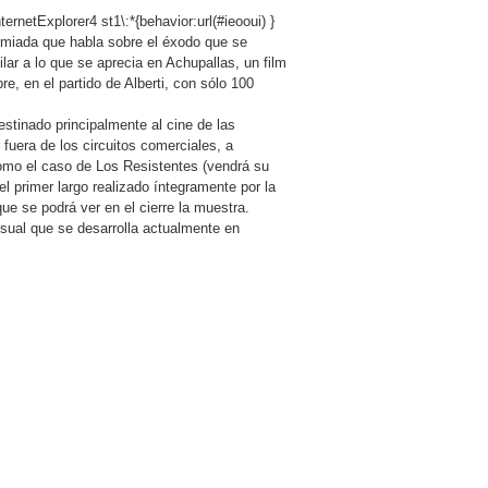
ternetExplorer4 st1\:*{behavior:url(#ieooui) }
remiada que habla sobre el éxodo que se
ilar a lo que se aprecia en Achupallas, un film
, en el partido de Alberti, con sólo 100
stinado principalmente al cine de las
 fuera de los circuitos comerciales, a
omo el caso de Los Resistentes (vendrá su
el primer largo realizado íntegramente por la
ue se podrá ver en el cierre la muestra.
usual que se desarrolla actualmente en