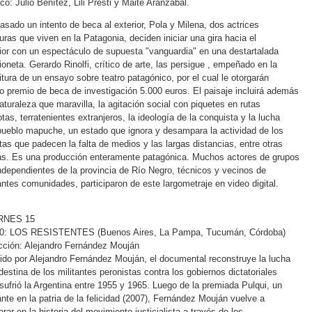
co: Julio Benítez, Lili Presti y Maite Aranzábal.
asado un intento de beca al exterior, Pola y Milena, dos actrices
ras que viven en la Patagonia, deciden iniciar una gira hacia el
rior con un espectáculo de supuesta "vanguardia" en una destartalada
oneta. Gerardo Rinolfi, crítico de arte, las persigue , empeñado en la
itura de un ensayo sobre teatro patagónico, por el cual le otorgarán
 premio de beca de investigación 5.000 euros. El paisaje incluirá además
aturaleza que maravilla, la agitación social con piquetes en rutas
tas, terratenientes extranjeros, la ideología de la conquista y la lucha
pueblo mapuche, un estado que ignora y desampara la actividad de los
stas que padecen la falta de medios y las largas distancias, entre otras
s. Es una producción enteramente patagónica. Muchos actores de grupos
ndependientes de la provincia de Río Negro, técnicos y vecinos de
antes comunidades, participaron de este largometraje en video digital.
RNES 15
00: LOS RESISTENTES (Buenos Aires, La Pampa, Tucumán, Córdoba)
cción: Alejandro Fernández Mouján
gido por Alejandro Fernández Mouján, el documental reconstruye la lucha
destina de los militantes peronistas contra los gobiernos dictatoriales
sufrió la Argentina entre 1955 y 1965. Luego de la premiada Pulqui, un
ante en la patria de la felicidad (2007), Fernández Mouján vuelve a
orar en la historia del movimiento justicialista a través de los