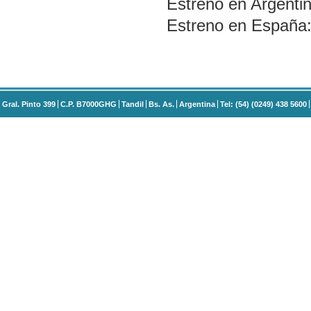
Estreno en Argentin
Estreno en España
Gral. Pinto 399
C.P. B7000GHG
Tandil
Bs. As.
Argentina
Tel: (54) (0249) 438 5600