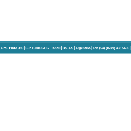
Gral. Pinto 399
C.P. B7000GHG
Tandil
Bs. As.
Argentina
Tel: (54) (0249) 438 5600