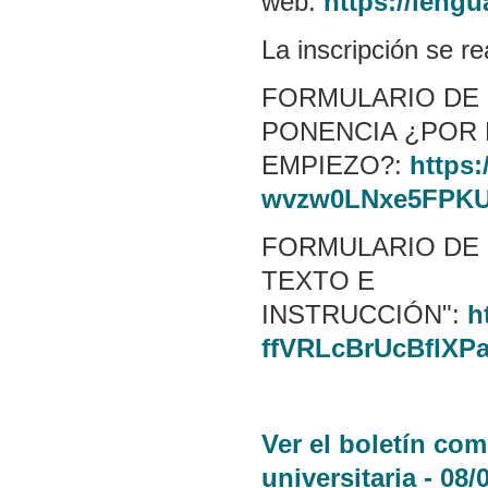
web:
https://lengu
La inscripción se re
FORMULARIO DE 
PONENCIA ¿POR
EMPIEZO?:
https
wvzw0LNxe5FPKU
FORMULARIO DE 
TEXTO E
INSTRUCCIÓN":
h
ffVRLcBrUcBflXP
Ver el boletín co
universitaria - 08/