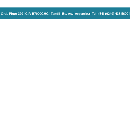
Gral. Pinto 399
C.P. B7000GHG
Tandil
Bs. As.
Argentina
Tel: (54) (0249) 438 5600