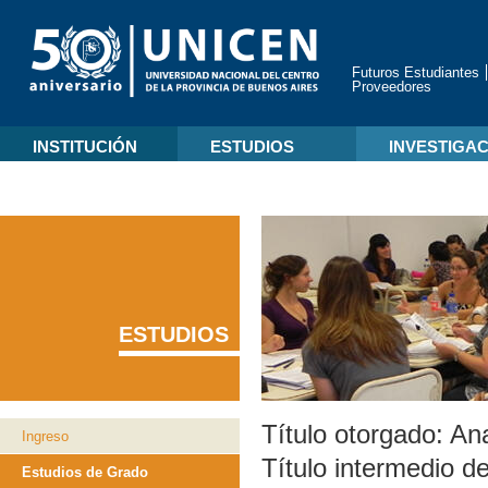
Futuros Estudiantes
Proveedores
INSTITUCIÓN
ESTUDIOS
INVESTIGA
ESTUDIOS
Título otorgado:
Ana
Ingreso
Título intermedio de
Estudios de Grado